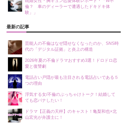
既婚女性・胸キュン恋愛体験レポート・「W不
倫？ 車のディーラーで遭遇したドキドキ体
験」」
最新の記事
芸能人の不倫はなぜ隠せなくなったのか、SNS時
代の「デジタル証拠」と炎上の構造
2026年夏の不倫ドラマおすすめ3選！ドロドロ恋
愛と復讐劇
電話占い戸隠が最も注目される電話占いである５
つの理由
浮気する女/不倫のぶっちゃけトーク！結婚して
ても恋バナしたい！
ドラマ【正義の天秤】のキャスト！亀梨和也×北
山宏光が弁護士に！