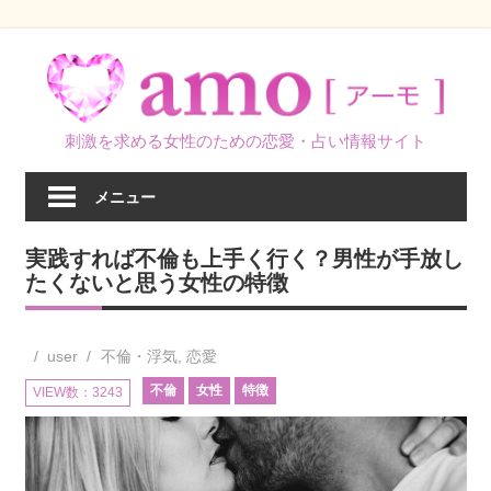
コ
ン
テ
ン
刺激を求める女性のための恋愛・占い情報サイト
ツ
へ
メニュー
ス
キ
実践すれば不倫も上手く行く？男性が手放し
ッ
たくないと思う女性の特徴
プ
user
不倫・浮気
,
恋愛
不倫
女性
特徴
VIEW数：3243