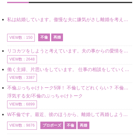
私は結婚しています。傲慢な夫に嫌気がさし離婚を考えていたときに、彼と出会いました。彼には恋人がいましたが、話をするうちに、夫とのことを相談するようにな
不倫
再婚
VIEW数：150
リコカツをしようと考えています。夫の事からの愛情を全く感じません。子供がいるので、子供が成長するまではと我慢しています。 まず、お金が必要だと考え、仕事の量も増やしました。ところが、夫は働かず、結局は
VIEW数：2648
働く主婦、片思いをしています。 仕事の相談をしていくうちに、彼のことを好きになりました。私には夫も子供もいます。不倫をしているわけでもなく、もちろん、この気持ちは誰にも話していません。 ラインをする関
VIEW数：3387
不倫ぶっちゃけトーク5弾！ 不倫してどれくらい？ 不倫のあれこれを、なんでもどうぞ♪♪
浮気する女/不倫のぶっちゃけトーク
VIEW数：6899
W不倫です。最近、彼のほうから、離婚して再婚しよう、と言ってきました。ハッキリいうと、そこまでは考えていませんでした。彼を好きな気持ちはあるし、彼なしの生活は考えられません。だけど、離婚して再婚すると
プロポーズ
不倫
再婚
VIEW数：9876