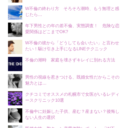
W不倫の終わり方 そろそろ潮時、もう無理と感
じたら…
年下男性との年の差不倫、実態調査！ 危険な恋
愛関係はどこまでOK?
W不倫の彼から「どうしても会いたい」と言わせ
たい！駆け引き上手になるLINEテクニック
不倫の潮時 家庭を壊さずキレイに別れる方法
男性の視線を惹きつける、既婚女性だからこその
魅力とは…
クチコミでオススメの札幌市で女医がいるレディ
ースクリニック10選
不倫中に妊娠した子供、産む？産まない？後悔し
ない人生の選択