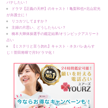
バナしたい！
ドラマ【正義の天秤】のキャスト！亀梨和也×北山宏光
が弁護士に！
リコカツしてますか？
主婦の片思い、どうしたらいい？
橋本大輝体操選手の鑑定結果/オリンピックアスリート
占い
【ミステリと言う勿れ】キャスト・ネタバレあらす
じ！菅田将暉で月9ドラマ化！