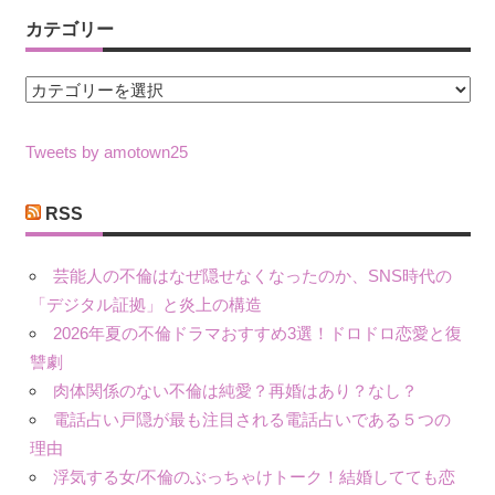
カテゴリー
カ
テ
ゴ
Tweets by amotown25
リ
ー
RSS
芸能人の不倫はなぜ隠せなくなったのか、SNS時代の
「デジタル証拠」と炎上の構造
2026年夏の不倫ドラマおすすめ3選！ドロドロ恋愛と復
讐劇
肉体関係のない不倫は純愛？再婚はあり？なし？
電話占い戸隠が最も注目される電話占いである５つの
理由
浮気する女/不倫のぶっちゃけトーク！結婚してても恋