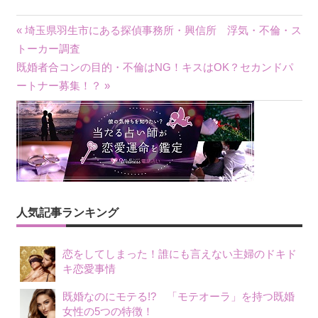
« 埼玉県羽生市にある探偵事務所・興信所 浮気・不倫・ス
投
トーカー調査
既婚者合コンの目的・不倫はNG！キスはOK？セカンドパ
稿
ートナー募集！？ »
ナ
ビ
ゲ
ー
シ
人気記事ランキング
ョ
恋をしてしまった！誰にも言えない主婦のドキド
ン
キ恋愛事情
既婚なのにモテる!? 「モテオーラ」を持つ既婚
女性の5つの特徴！