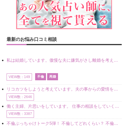
最新のお悩み口コミ相談
私は結婚しています。傲慢な夫に嫌気がさし離婚を考えていたときに、彼と出会いました。彼には恋人がいましたが、話をするうちに、夫とのことを相談するようにな
不倫
再婚
VIEW数：149
リコカツをしようと考えています。夫の事からの愛情を全く感じません。子供がいるので、子供が成長するまではと我慢しています。 まず、お金が必要だと考え、仕事の量も増やしました。ところが、夫は働かず、結局は
VIEW数：2646
働く主婦、片思いをしています。 仕事の相談をしていくうちに、彼のことを好きになりました。私には夫も子供もいます。不倫をしているわけでもなく、もちろん、この気持ちは誰にも話していません。 ラインをする関
VIEW数：3387
不倫ぶっちゃけトーク5弾！ 不倫してどれくらい？ 不倫のあれこれを、なんでもどうぞ♪♪