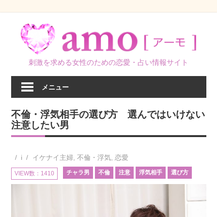
コ
ン
テ
ン
刺激を求める女性のための恋愛・占い情報サイト
ツ
へ
メニュー
ス
キ
不倫・浮気相手の選び方 選んではいけない
ッ
注意したい男
プ
i
イケナイ主婦
,
不倫・浮気
,
恋愛
チャラ男
不倫
注意
浮気相手
選び方
VIEW数：1410