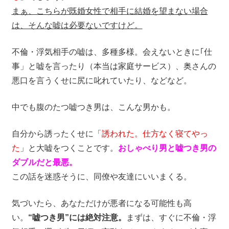
まぁ、こちらが既婚女性で相手に結婚を望まない場合
は、そんな嘘は必要ないですけど。
不倫・浮気相手の嘘は、多種多様。会えないときに｢仕
事」と嘘を言ったり（本当は家庭サービス）、奥さんの
悪口を言うくせに尻に叱れていたり、などなど。
中でも腹のたつ嘘つき男は、こんな男かも。
自分から誘ったくせに「
誘われた。仕方なく寝てやっ
た
」と大嘘をつくことです。
おしゃべり男と嘘つき男の
ダブルだと最悪。
この話を迷惑そうに、同僚や友達にいいまくる。
気づいたら、あなただけが悪者になる可能性も高
い。
“嘘つき男”には絶対注意。
まずは、すぐに不倫・浮