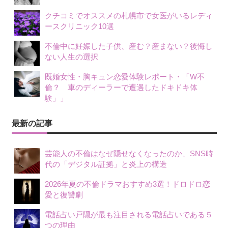
クチコミでオススメの札幌市で女医がいるレディ
ースクリニック10選
不倫中に妊娠した子供、産む？産まない？後悔し
ない人生の選択
既婚女性・胸キュン恋愛体験レポート・「W不
倫？ 車のディーラーで遭遇したドキドキ体
験」」
最新の記事
芸能人の不倫はなぜ隠せなくなったのか、SNS時
代の「デジタル証拠」と炎上の構造
2026年夏の不倫ドラマおすすめ3選！ドロドロ恋
愛と復讐劇
電話占い戸隠が最も注目される電話占いである５
つの理由