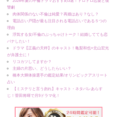
2026年夏の不倫ドラマおすすめ3選！ドロドロ恋愛と復
讐劇
肉体関係のない不倫は純愛？再婚はあり？なし？
電話占い戸隠が最も注目される電話占いである５つの
理由
浮気する女/不倫のぶっちゃけトーク！結婚してても恋
バナしたい！
ドラマ【正義の天秤】のキャスト！亀梨和也×北山宏光
が弁護士に！
リコカツしてますか？
主婦の片思い、どうしたらいい？
橋本大輝体操選手の鑑定結果/オリンピックアスリート
占い
【ミステリと言う勿れ】キャスト・ネタバレあらす
じ！菅田将暉で月9ドラマ化！