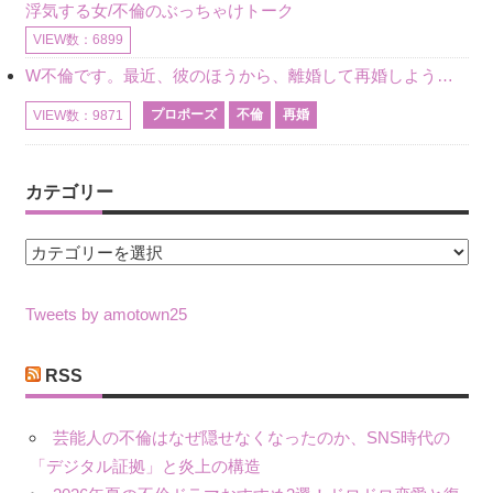
浮気する女/不倫のぶっちゃけトーク
VIEW数：6899
W不倫です。最近、彼のほうから、離婚して再婚しよう、と言ってきました。ハッキリいうと、そこまでは考えていませんでした。彼を好きな気持ちはあるし、彼なしの生活は考えられません。だけど、離婚して再婚すると
プロポーズ
不倫
再婚
VIEW数：9871
カテゴリー
カ
テ
ゴ
Tweets by amotown25
リ
ー
RSS
芸能人の不倫はなぜ隠せなくなったのか、SNS時代の
「デジタル証拠」と炎上の構造