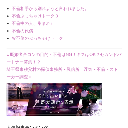
不倫相手から別れようと言われました。
不倫ぶっちゃけトーク３
不倫中の人、集まれ♪
不倫の代償
Ｗ不倫のぶっちゃけトーク
« 既婚者合コンの目的・不倫はNG！キスはOK？セカンドパ
投
ートナー募集！？
埼玉県東秩父村の探偵事務所・興信所 浮気・不倫・スト
稿
ーカー調査 »
ナ
ビ
ゲ
ー
人気記事ランキング