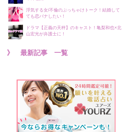
浮気する女/不倫のぶっちゃけトーク！結婚して
ても恋バナしたい！
ドラマ【正義の天秤】のキャスト！亀梨和也×北
山宏光が弁護士に！
》 最新記事 一覧