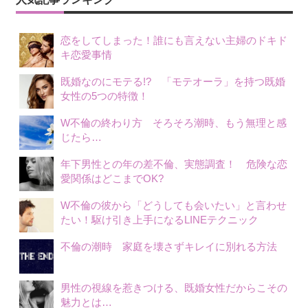
シ
ョ
恋をしてしまった！誰にも言えない主婦のドキド
ン
キ恋愛事情
既婚なのにモテる!? 「モテオーラ」を持つ既婚
女性の5つの特徴！
W不倫の終わり方 そろそろ潮時、もう無理と感
じたら…
年下男性との年の差不倫、実態調査！ 危険な恋
愛関係はどこまでOK?
W不倫の彼から「どうしても会いたい」と言わせ
たい！駆け引き上手になるLINEテクニック
不倫の潮時 家庭を壊さずキレイに別れる方法
男性の視線を惹きつける、既婚女性だからこその
魅力とは…