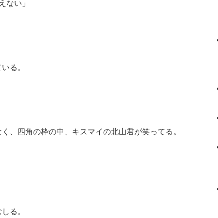
えない」
ている。
なく、四角の枠の中、キスマイの北山君が笑ってる。
むしる。