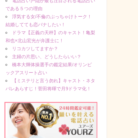
電話占い戸隠が最も注目される電話占い
である５つの理由
浮気する女/不倫のぶっちゃけトーク！
結婚してても恋バナしたい！
ドラマ【正義の天秤】のキャスト！亀梨
和也×北山宏光が弁護士に！
リコカツしてますか？
主婦の片思い、どうしたらいい？
橋本大輝体操選手の鑑定結果/オリンピ
ックアスリート占い
【ミステリと言う勿れ】キャスト・ネタ
バレあらすじ！菅田将暉で月9ドラマ化！