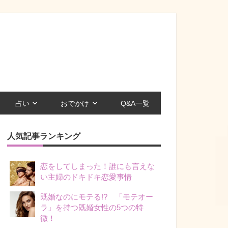
占い
おでかけ
Q&A一覧
人気記事ランキング
恋をしてしまった！誰にも言えな
い主婦のドキドキ恋愛事情
既婚なのにモテる!? 「モテオー
ラ」を持つ既婚女性の5つの特
徴！