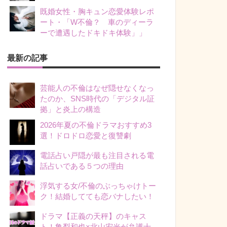
既婚女性・胸キュン恋愛体験レポ
ート・「W不倫？ 車のディーラ
ーで遭遇したドキドキ体験」」
最新の記事
芸能人の不倫はなぜ隠せなくなっ
たのか、SNS時代の「デジタル証
拠」と炎上の構造
2026年夏の不倫ドラマおすすめ3
選！ドロドロ恋愛と復讐劇
電話占い戸隠が最も注目される電
話占いである５つの理由
浮気する女/不倫のぶっちゃけトー
ク！結婚してても恋バナしたい！
ドラマ【正義の天秤】のキャス
ト！亀梨和也×北山宏光が弁護士