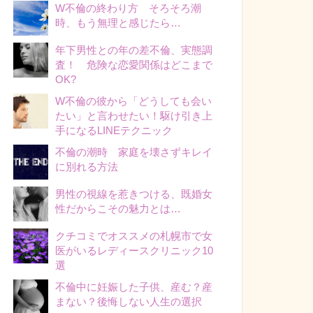
W不倫の終わり方 そろそろ潮
時、もう無理と感じたら…
年下男性との年の差不倫、実態調
査！ 危険な恋愛関係はどこまで
OK?
W不倫の彼から「どうしても会い
たい」と言わせたい！駆け引き上
手になるLINEテクニック
不倫の潮時 家庭を壊さずキレイ
に別れる方法
男性の視線を惹きつける、既婚女
性だからこその魅力とは…
クチコミでオススメの札幌市で女
医がいるレディースクリニック10
選
不倫中に妊娠した子供、産む？産
まない？後悔しない人生の選択