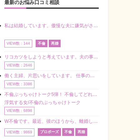
最新のお悩み口コミ相談
私は結婚しています。傲慢な夫に嫌気がさし離婚を考えていたときに、彼と出会いました。彼には恋人がいましたが、話をするうちに、夫とのことを相談するようにな
不倫
再婚
VIEW数：144
リコカツをしようと考えています。夫の事からの愛情を全く感じません。子供がいるので、子供が成長するまではと我慢しています。 まず、お金が必要だと考え、仕事の量も増やしました。ところが、夫は働かず、結局は
VIEW数：2646
働く主婦、片思いをしています。 仕事の相談をしていくうちに、彼のことを好きになりました。私には夫も子供もいます。不倫をしているわけでもなく、もちろん、この気持ちは誰にも話していません。 ラインをする関
VIEW数：3386
不倫ぶっちゃけトーク5弾！ 不倫してどれくらい？ 不倫のあれこれを、なんでもどうぞ♪♪
浮気する女/不倫のぶっちゃけトーク
VIEW数：6898
W不倫です。最近、彼のほうから、離婚して再婚しよう、と言ってきました。ハッキリいうと、そこまでは考えていませんでした。彼を好きな気持ちはあるし、彼なしの生活は考えられません。だけど、離婚して再婚すると
プロポーズ
不倫
再婚
VIEW数：9869