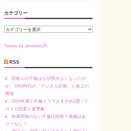
カテゴリー
カ
テ
ゴ
Tweets by amotown25
リ
ー
RSS
芸能人の不倫はなぜ隠せなくなったの
か、SNS時代の「デジタル証拠」と炎上の
構造
2026年夏の不倫ドラマおすすめ3選！ド
ロドロ恋愛と復讐劇
肉体関係のない不倫は純愛？再婚はあ
り？なし？