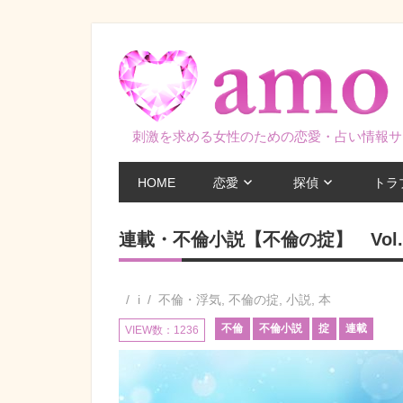
コ
ン
テ
ン
ツ
刺激を求める女性のための恋愛・占い情報サ
へ
ス
HOME
恋愛
探偵
トラ
キ
ッ
連載・不倫小説【不倫の掟】 Vol.
プ
i
不倫・浮気
,
不倫の掟
,
小説
,
本
不倫
不倫小説
掟
連載
VIEW数：1236