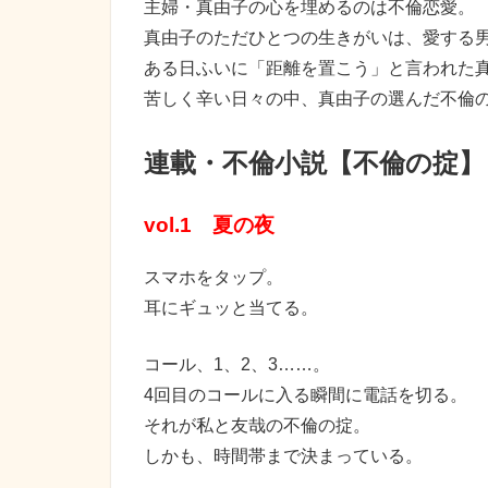
主婦・真由子の心を埋めるのは不倫恋愛。
真由子のただひとつの生きがいは、愛する
ある日ふいに「距離を置こう」と言われた
苦しく辛い日々の中、真由子の選んだ不倫
連載・不倫小説【不倫の掟】
vol.1 夏の夜
スマホをタップ。
耳にギュッと当てる。
コール、1、2、3……。
4回目のコールに入る瞬間に電話を切る。
それが私と友哉の不倫の掟。
しかも、時間帯まで決まっている。