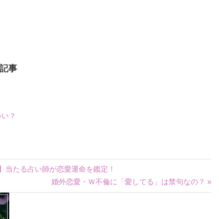
記事
いい？
ス】当たる占い師が恋愛運命を鑑定！
婚外恋愛・Ｗ不倫に「愛してる」は禁句なの？ »