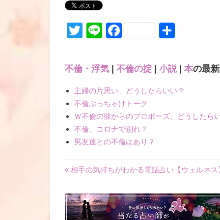
Twitter
Line
Facebook
共
有
不倫・浮気
|
不倫の掟
|
小説
|
本
の最新
主婦の片思い、どうしたらいい？
不倫ぶっちゃけトーク
Ｗ不倫の彼からのプロポーズ、どうしたら
不倫、コロナで別れ？
男友達との不倫はあり？
« 相手の気持ちがわかる電話占い【ウェルネ
投
稿