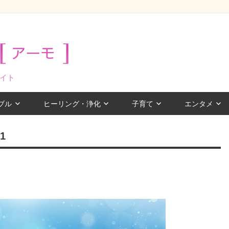
イト
ブル
ヒーリング・浄化
子育て
エンタメ
1