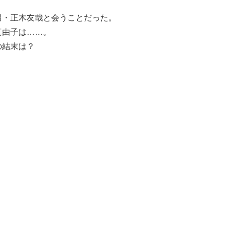
男・正木友哉と会うことだった。
真由子は……。
の結末は？