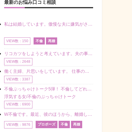
最新のお悩み口コミ相談
私は結婚しています。傲慢な夫に嫌気がさし離婚を考えていたときに、彼と出会いました。彼には恋人がいましたが、話をするうちに、夫とのことを相談するようにな
不倫
再婚
VIEW数：150
リコカツをしようと考えています。夫の事からの愛情を全く感じません。子供がいるので、子供が成長するまではと我慢しています。 まず、お金が必要だと考え、仕事の量も増やしました。ところが、夫は働かず、結局は
VIEW数：2648
働く主婦、片思いをしています。 仕事の相談をしていくうちに、彼のことを好きになりました。私には夫も子供もいます。不倫をしているわけでもなく、もちろん、この気持ちは誰にも話していません。 ラインをする関
VIEW数：3387
不倫ぶっちゃけトーク5弾！ 不倫してどれくらい？ 不倫のあれこれを、なんでもどうぞ♪♪
浮気する女/不倫のぶっちゃけトーク
VIEW数：6900
W不倫です。最近、彼のほうから、離婚して再婚しよう、と言ってきました。ハッキリいうと、そこまでは考えていませんでした。彼を好きな気持ちはあるし、彼なしの生活は考えられません。だけど、離婚して再婚すると
プロポーズ
不倫
再婚
VIEW数：9876