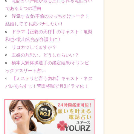
電話占い戸隠が最も注目される電話占い
である５つの理由
浮気する女/不倫のぶっちゃけトーク！
結婚してても恋バナしたい！
ドラマ【正義の天秤】のキャスト！亀梨
和也×北山宏光が弁護士に！
リコカツしてますか？
主婦の片思い、どうしたらいい？
橋本大輝体操選手の鑑定結果/オリンピ
ックアスリート占い
【ミステリと言う勿れ】キャスト・ネタ
バレあらすじ！菅田将暉で月9ドラマ化！