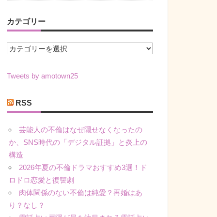
カテゴリー
カ
テ
ゴ
Tweets by amotown25
リ
ー
RSS
芸能人の不倫はなぜ隠せなくなったの
か、SNS時代の「デジタル証拠」と炎上の
構造
2026年夏の不倫ドラマおすすめ3選！ド
ロドロ恋愛と復讐劇
肉体関係のない不倫は純愛？再婚はあ
り？なし？