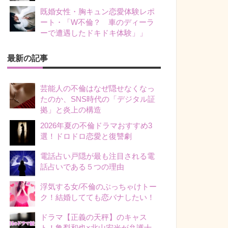
既婚女性・胸キュン恋愛体験レポ
ート・「W不倫？ 車のディーラ
ーで遭遇したドキドキ体験」」
最新の記事
芸能人の不倫はなぜ隠せなくなっ
たのか、SNS時代の「デジタル証
拠」と炎上の構造
2026年夏の不倫ドラマおすすめ3
選！ドロドロ恋愛と復讐劇
電話占い戸隠が最も注目される電
話占いである５つの理由
浮気する女/不倫のぶっちゃけトー
ク！結婚してても恋バナしたい！
ドラマ【正義の天秤】のキャス
ト！亀梨和也×北山宏光が弁護士