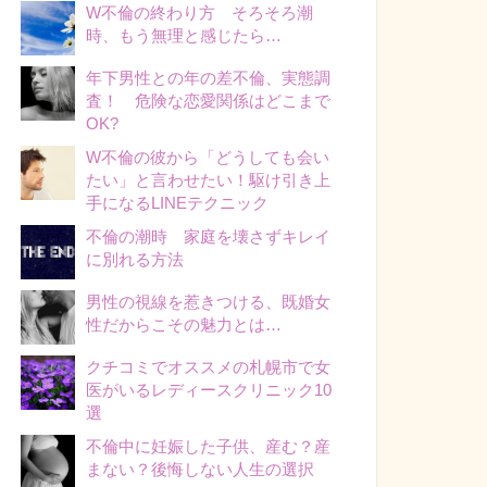
W不倫の終わり方 そろそろ潮
時、もう無理と感じたら…
年下男性との年の差不倫、実態調
査！ 危険な恋愛関係はどこまで
OK?
W不倫の彼から「どうしても会い
たい」と言わせたい！駆け引き上
手になるLINEテクニック
不倫の潮時 家庭を壊さずキレイ
に別れる方法
男性の視線を惹きつける、既婚女
性だからこその魅力とは…
クチコミでオススメの札幌市で女
医がいるレディースクリニック10
選
不倫中に妊娠した子供、産む？産
まない？後悔しない人生の選択