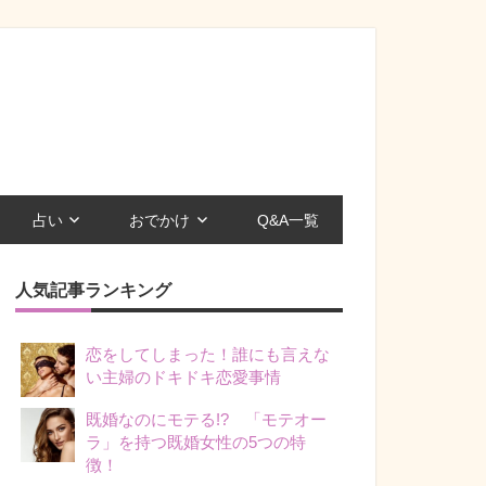
占い
おでかけ
Q&A一覧
人気記事ランキング
恋をしてしまった！誰にも言えな
い主婦のドキドキ恋愛事情
既婚なのにモテる!? 「モテオー
ラ」を持つ既婚女性の5つの特
徴！