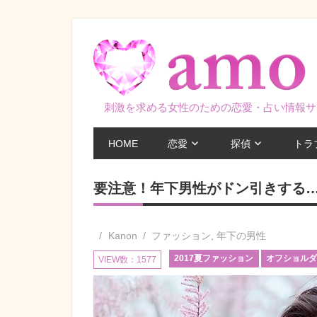
コ
ン
テ
ン
ツ
刺激を求める女性のための恋愛・占い情報サ
へ
ス
HOME
恋愛
探偵
トラ
キ
ッ
要注意！年下男性がドン引きする…
プ
Kanon
ファッション
,
年下の男性
2017夏ファッション
オフショル
VIEW数：1577