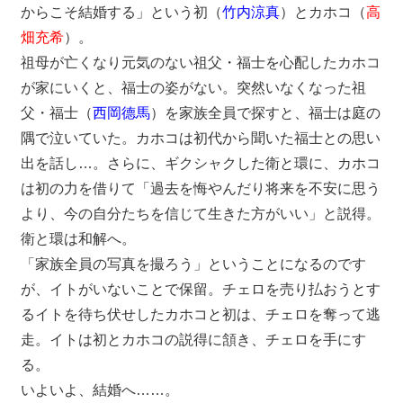
からこそ結婚する」という初（
竹内涼真
）とカホコ（
高
畑充希
）。
祖母が亡くなり元気のない祖父・福士を心配したカホコ
が家にいくと、福士の姿がない。突然いなくなった祖
父・福士（
西岡德馬
）を家族全員で探すと、福士は庭の
隅で泣いていた。カホコは初代から聞いた福士との思い
出を話し…。さらに、ギクシャクした衛と環に、カホコ
は初の力を借りて「過去を悔やんだり将来を不安に思う
より、今の自分たちを信じて生きた方がいい」と説得。
衛と環は和解へ。
「家族全員の写真を撮ろう」ということになるのです
が、イトがいないことで保留。チェロを売り払おうとす
るイトを待ち伏せしたカホコと初は、チェロを奪って逃
走。イトは初とカホコの説得に頷き、チェロを手にす
る。
いよいよ、結婚へ……。