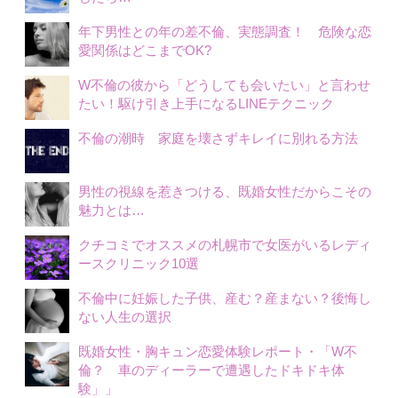
年下男性との年の差不倫、実態調査！ 危険な恋
愛関係はどこまでOK?
W不倫の彼から「どうしても会いたい」と言わせ
たい！駆け引き上手になるLINEテクニック
不倫の潮時 家庭を壊さずキレイに別れる方法
男性の視線を惹きつける、既婚女性だからこその
魅力とは…
クチコミでオススメの札幌市で女医がいるレディ
ースクリニック10選
不倫中に妊娠した子供、産む？産まない？後悔し
ない人生の選択
既婚女性・胸キュン恋愛体験レポート・「W不
倫？ 車のディーラーで遭遇したドキドキ体
験」」