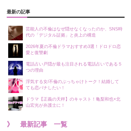
最新の記事
芸能人の不倫はなぜ隠せなくなったのか、SNS時
代の「デジタル証拠」と炎上の構造
2026年夏の不倫ドラマおすすめ3選！ドロドロ恋
愛と復讐劇
電話占い戸隠が最も注目される電話占いである５
つの理由
浮気する女/不倫のぶっちゃけトーク！結婚して
ても恋バナしたい！
ドラマ【正義の天秤】のキャスト！亀梨和也×北
山宏光が弁護士に！
》 最新記事 一覧