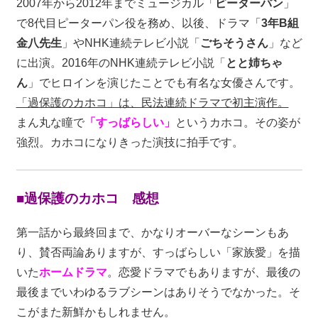
2007年から2012年までミュージカル「
ピーターパン
」
で8代目ピーターパン役を務め、以後、ドラマ「
3年B組
金八先生
」やNHK連続テレビ小説「
ごちそうさん
」など
に出演。2016年のNHK連続テレビ小説「
とと姉ちゃ
ん
」でヒロインを演じたことでも有名な女優さんです。
「過保護のカホコ」は、民法連続ドラマで初主演作。
まん丸な瞳で
「すっばらしい」
というカホコ。その姿が
強烈。カホコになりきった演技に拍手です。
■過保護のカホコ 感想
第一話から最終回まで、かなりオーバーなシーンもあ
り、賛否両論ありますが、すっばらしい「家族愛」を描
いた
ホームドラマ
。恋愛ドラマでもありますが、最後の
最後までいわゆるラブシーンはありそうでなかった。そ
こがまた新鮮かもしれません。