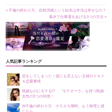
« 不倫の終わり方、自然消滅という結末は本当は幸せなの？
投
風水で仕事運をあげる3つの方法 »
稿
ナ
ビ
ゲ
人気記事ランキング
ー
シ
恋をしてしまった！誰にも言えない主婦のドキド
キ恋愛事情
ョ
既婚なのにモテる!? 「モテオーラ」を持つ既婚
ン
女性の5つの特徴！
W不倫の終わり方 そろそろ潮時、もう無理と感
じたら…