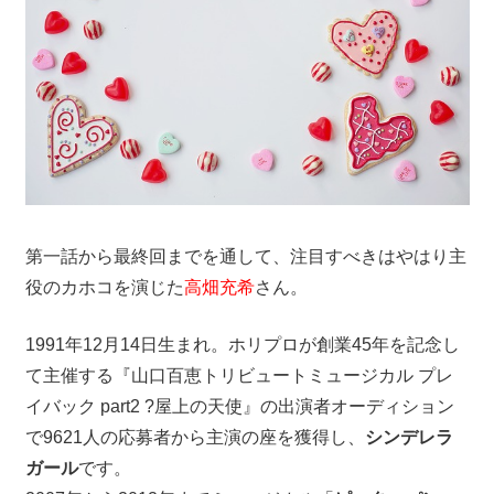
第一話から最終回までを通して、注目すべきはやはり主
役のカホコを演じた
高畑充希
さん。
1991年12月14日生まれ。ホリプロが創業45年を記念し
て主催する『山口百恵トリビュートミュージカル プレ
イバック part2 ?屋上の天使』の出演者オーディション
で9621人の応募者から主演の座を獲得し、
シンデレラ
ガール
です。