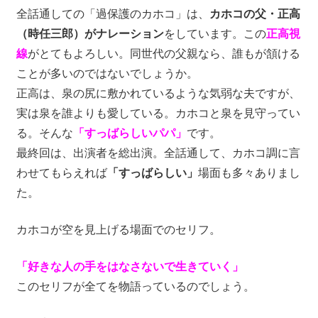
全話通しての「過保護のカホコ」は、
カホコの父・正高
（時任三郎）がナレーション
をしています。この
正高視
線
がとてもよろしい。同世代の父親なら、誰もが頷ける
ことが多いのではないでしょうか。
正高は、泉の尻に敷かれているような気弱な夫ですが、
実は泉を誰よりも愛している。カホコと泉を見守ってい
る。そんな
「すっばらしいパパ」
です。
最終回は、出演者を総出演。全話通して、カホコ調に言
わせてもらえれば
「すっばらしい」
場面も多々ありまし
た。
カホコが空を見上げる場面でのセリフ。
「好きな人の手をはなさないで生きていく」
このセリフが全てを物語っているのでしょう。