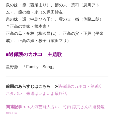
泉の妹・節（西尾まり）、節の夫・篤司（夙川アト
ム）、節の娘・糸（久保田紗友）
泉の妹・環（中島ひろ子）、環の夫・衛（佐藤二朗）
＊正高の実家・根本家＊
正高の母・多枝（梅沢昌代）、正高の父・正興（平泉
成）、正高の妹・教子（濱田マリ）
■過保護のカホコ 主題歌
星野源 「Family Song」
前回のあらすじはこちら ➤
過保護のカホコ・第9話
ネタバレ 来週はいよいよ最終話！
関連記事＜＜
人気芸能人占い 竹内 涼真さんの運勢鑑
定結果