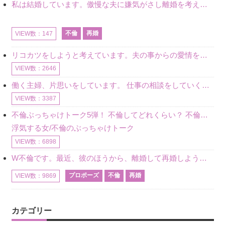
私は結婚しています。傲慢な夫に嫌気がさし離婚を考えていたときに、彼と出会いました。彼には恋人がいましたが、話をするうちに、夫とのことを相談するようにな
不倫
再婚
VIEW数：147
リコカツをしようと考えています。夫の事からの愛情を全く感じません。子供がいるので、子供が成長するまではと我慢しています。 まず、お金が必要だと考え、仕事の量も増やしました。ところが、夫は働かず、結局は
VIEW数：2646
働く主婦、片思いをしています。 仕事の相談をしていくうちに、彼のことを好きになりました。私には夫も子供もいます。不倫をしているわけでもなく、もちろん、この気持ちは誰にも話していません。 ラインをする関
VIEW数：3387
不倫ぶっちゃけトーク5弾！ 不倫してどれくらい？ 不倫のあれこれを、なんでもどうぞ♪♪
浮気する女/不倫のぶっちゃけトーク
VIEW数：6898
W不倫です。最近、彼のほうから、離婚して再婚しよう、と言ってきました。ハッキリいうと、そこまでは考えていませんでした。彼を好きな気持ちはあるし、彼なしの生活は考えられません。だけど、離婚して再婚すると
プロポーズ
不倫
再婚
VIEW数：9869
カテゴリー