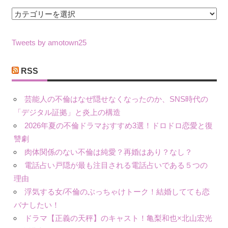
カ
テ
ゴ
Tweets by amotown25
リ
ー
RSS
芸能人の不倫はなぜ隠せなくなったのか、SNS時代の
「デジタル証拠」と炎上の構造
2026年夏の不倫ドラマおすすめ3選！ドロドロ恋愛と復
讐劇
肉体関係のない不倫は純愛？再婚はあり？なし？
電話占い戸隠が最も注目される電話占いである５つの
理由
浮気する女/不倫のぶっちゃけトーク！結婚してても恋
バナしたい！
ドラマ【正義の天秤】のキャスト！亀梨和也×北山宏光