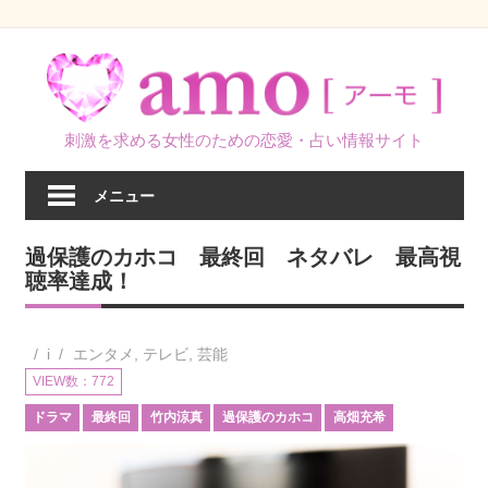
コ
ン
テ
ン
刺激を求める女性のための恋愛・占い情報サイト
ツ
へ
メニュー
ス
キ
過保護のカホコ 最終回 ネタバレ 最高視
ッ
聴率達成！
プ
i
エンタメ
,
テレビ
,
芸能
VIEW数：772
ドラマ
最終回
竹内涼真
過保護のカホコ
高畑充希